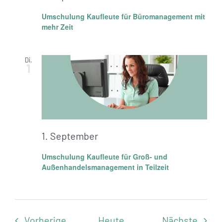
Umschulung Kaufleute für Büromanagement mit
mehr Zeit
Di.
1
1. September
Umschulung Kaufleute für Groß- und
Außenhandelsmanagement in Teilzeit
Veranstaltungen
Veran
Vorherige
Heute
Nächste