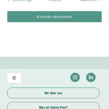
Kalender abonnieren
Toggle
Navigation
Unser Bildungsangebot
Wir über uns
Wirtschaftsfachwirte und Industriemeister
Was ist Online Flex?