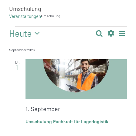
Standorte
Umschulung
Veranstaltungen
Umschulung
Jobs
Veranstaltungen
Heute
Vera
Suche
Veranstalt
Kontakt
Liste
Ansi
Datum
Filter
Suche
Navi
wählen.
September 2026
Anzeigen
und
Di.
Ansichten,
1
Navigation
1. September
Umschulung Fachkraft für Lagerlogistik