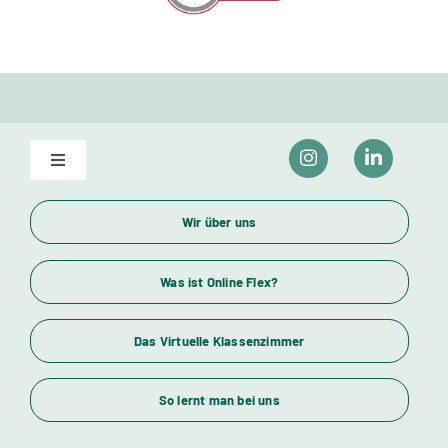
Toggle
Navigation
Unser Bildungsangebot
Wir über uns
Wirtschaftsfachwirte und Industriemeister
Was ist Online Flex?
Das Virtuelle Klassenzimmer
Themenübersicht
So lernt man bei uns
Standorte