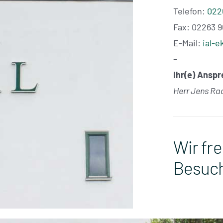
Telefon:
0226
Fax: 02263 9
E-Mail:
ial-e
–
Ihr(e) Ansp
Herr Jens Ra
Wir fr
Besuc