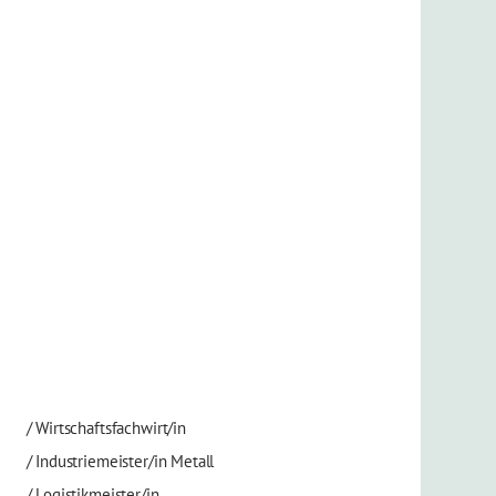
/
Wirtschaftsfachwirt/in
/
Industriemeister/in Metall
/
Logistikmeister/in