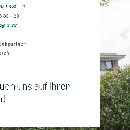
3 96 80 – 0
6 80 – 29
k@ial.de
rechpartner:
asch
euen uns auf Ihren
h!