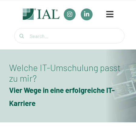
Zum
Inhalt
Toggle
springen
Navigat
Suche
Unser Bildungsangebot
nach:
Umschulungen
Welche IT-Umschulung passt
Für Firmen
zu mir?
Wirtschaftsfachwirt / Industriemeister / Logistikmeister
Vier Wege in eine erfolgreiche IT-
Karriere
Weiterbildung für Berufstätige
Themenübersicht