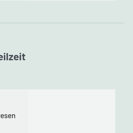
eilzeit
wesen