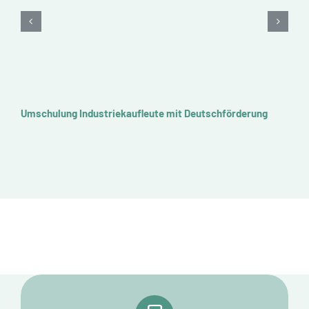
Umschulung Industriekaufleute mit Deutschförderung
U
A