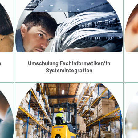
Umschulung
Fachinformatiker/in
ung
Systemintegration
D
n
Umschulung Fachinformatiker/in
Systemintegration
e
Umschulung