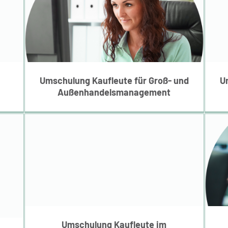
Umschulung Kaufleute
e
für Groß- und
t
Außenhandelsmanagement
Umschulung Kaufleute für Groß- und
U
Außenhandelsmanagement
Umschulung Kaufleute
im Einzelhandel
Umschulung Kaufleute im