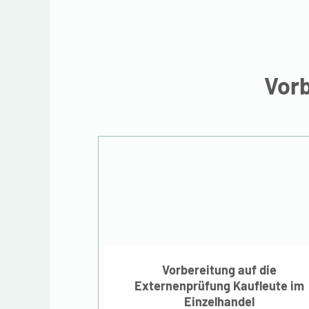
Vorb
Vorbereitung auf die
Externenprüfung
Kaufleute im
Vorbereitung auf die
Einzelhandel
Externenprüfung Kaufleute im
Einzelhandel