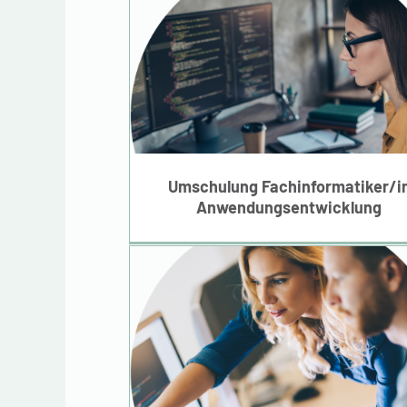
Umschulung
Fachinformatiker/in
Anwendungsentwickl
Umschulung Fachinformatiker/i
Anwendungsentwicklung
Umschulung Kaufleut
für IT-System-