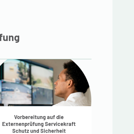
üfung
Vorbereitung auf die
Externenprüfung
Servicekraft Schutz
Vorbereitung auf die
und Sicherheit
Externenprüfung Servicekraft
Schutz und Sicherheit