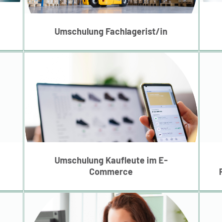
Fachlagerist/in
Umschulung Fachlagerist/in
Umschulung Kaufleute
ute
im E-Commerce
P
Umschulung Kaufleute im E-
Commerce