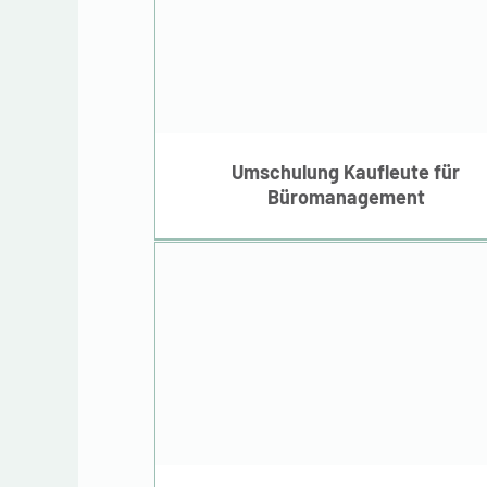
Umschulung Kaufleut
für Büromanagemen
Umschulung Kaufleute für
Büromanagement
Umschulung
Industriekaufleute