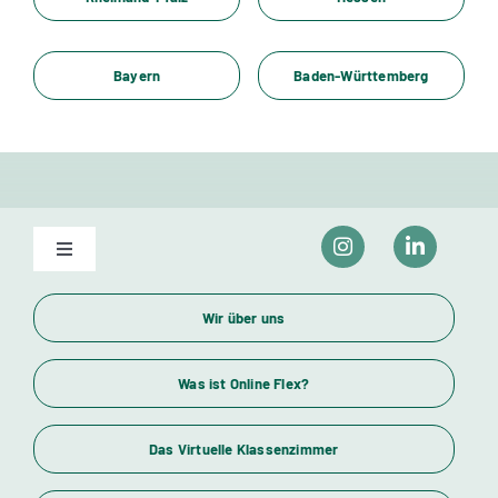
Bayern
Baden-Württemberg
Toggle
Navigation
Unser Bildungsangebot
Wir über uns
Wirtschaftsfachwirte und Industriemeister
Was ist Online Flex?
Das Virtuelle Klassenzimmer
Themenübersicht