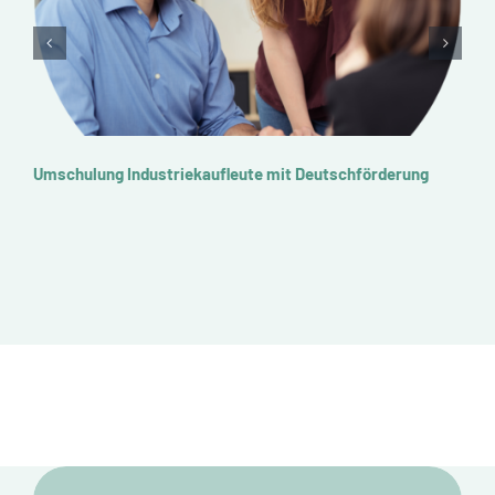
Umschulung Industriekaufleute mit Deutschförderung
Um
Au