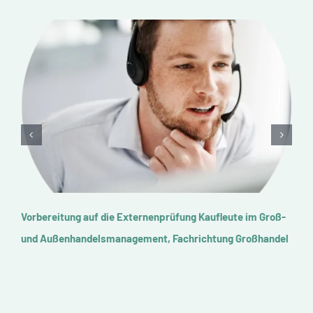
roß-
Vorbereitung auf die Externenprüfung Kaufleute im Groß-
Vorb
ndel
und Außenhandelsmanagement, Fachrichtung
Ges
Außenhandel