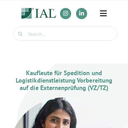
Zum
Inhalt
Toggle
springen
Navigat
Suche
Unser Bildungsangebot
nach:
Umschulungen
Für Firmen
Kaufleute für Spedition und
Logistikdienstleistung Vorbereitung
Wirtschaftsfachwirt / Industriemeister / Logistikmeister
auf die Externenprüfung (VZ/TZ)
Weiterbildung für Berufstätige
Themenübersicht