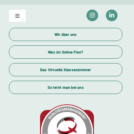
Toggle
Navigation
Unser Bildungsangebot
Wir über uns
Wirtschaftsfachwirte und Industriemeister
Was ist Online Flex?
Das Virtuelle Klassenzimmer
Themenübersicht
So lernt man bei uns
Standorte
Kursstarts