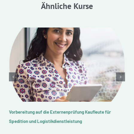
Ähnliche Kurse
Vorbereitung auf die Externenprüfung Kaufleute für
V
Spedition und Logistikdienstleistung
u
A