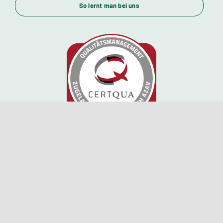
So lernt man bei uns
Standorte
Kursstarts
Beratung
Zulassung nach AZAV
© 2026 IAL®
Institut für angewandte Logistik GmbH
|
Impressum
Datenschutz