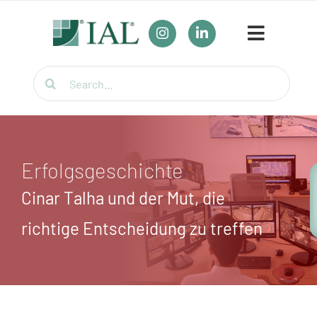
Zum
Inhalt
Toggle
springen
Navigat
Suche
Unser Bildungsangebot
nach:
Umschulungen
Für Firmen
Erfolgsgeschichte
Cinar Talha und der Mut, die
Wirtschaftsfachwirt / Industriemeister / Logistikmeister
richtige Entscheidung zu treffen
Weiterbildung für Berufstätige
Themenübersicht