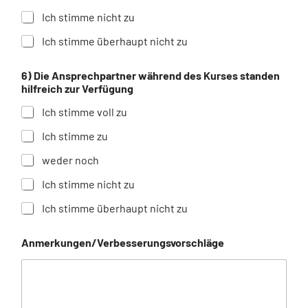
ä
Ich stimme nicht zu
g
e
Ich stimme überhaupt nicht zu
d
e
n
6) Die Ansprechpartner während des Kurses standen
H
hilfreich zur Verfügung
a
Ich stimme voll zu
u
p
Ich stimme zu
t
k
weder noch
u
r
Ich stimme nicht zu
s
Ich stimme überhaupt nicht zu
Anmerkungen/Verbesserungsvorschläge