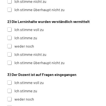
Ich stimme nicht zu
Ich stimme überhaupt nicht zu
2) Die Lerninhalte wurden verständlich vermittelt
Ich stimme voll zu
Ich stimme zu
weder noch
Ich stimme nicht zu
Ich stimme überhaupt nicht zu
A
3) Der Dozent ist auf Fragen eingegangen
n
m
Ich stimme voll zu
e
r
Ich stimme zu
k
u
weder noch
n