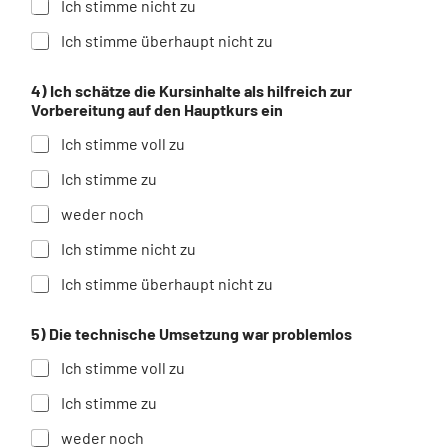
g
Ich stimme nicht zu
e
Ich stimme überhaupt nicht zu
n
/
V
4) Ich schätze die Kursinhalte als hilfreich zur
e
Vorbereitung auf den Hauptkurs ein
r
b
Ich stimme voll zu
e
s
Ich stimme zu
s
e
weder noch
r
Ich stimme nicht zu
u
n
Ich stimme überhaupt nicht zu
g
s
v
5) Die technische Umsetzung war problemlos
o
r
Ich stimme voll zu
s
c
Ich stimme zu
h
weder noch
l