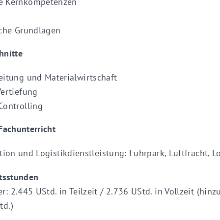
e Kernkompetenzen
sche Grundlagen
hnitte
eitung und Materialwirtschaft
Vertiefung
Controlling
Fachunterricht
tion und Logistikdienstleistung: Fuhrpark, Luftfracht, L
htsstunden
 2.445 UStd. in Teilzeit / 2.736 UStd. in Vollzeit (hin
td.)