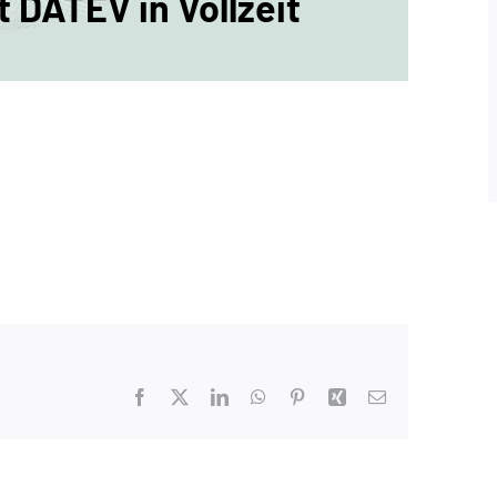
 DATEV in Vollzeit
Facebook
X
LinkedIn
WhatsApp
Pinterest
Xing
E-
Mail