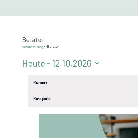
Berater
Berater
Veranstaltungen
Veranstaltungen
Heute
 - 
12.10.2026
Datum
Filter
Das
wählen.
August 2026
Kursart
Ändern
Mo.
17
der
Kategorie
Formular-
Eingabefelder
wird