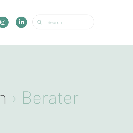
Suche
nach:
n
› Berater