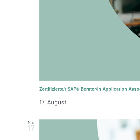
die
Liste
der
Veranstaltungen
mit
den
gefilterten
Ergebnissen
aktualisieren
Zertifizierte/r SAP® Berater/in Application Asso
17. August
Mo.
17