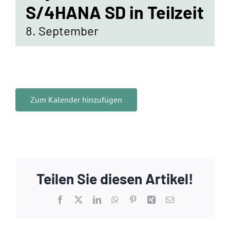
Standorte
S/4HANA SD in Teilzeit
8. September
Jobs
Kontakt
Zum Kalender hinzufügen
Teilen Sie diesen Artikel!
Facebook
X
LinkedIn
WhatsApp
Pinterest
Xing
E-
Mail