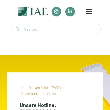
Zum
Inhalt
Toggle
springen
Navigat
Suche
Unser Bildungsangebot
nach:
Umschulungen
Für Firmen
Wirtschaftsfachwirt / Industriemeister / Logistikmeister
Weiterbildung für Berufstätige
Mo. – Do. von 8:00 – 17:00 Uhr
Fr. von 8:00 – 16:00 Uhr
Themenübersicht
Unsere Hotline: