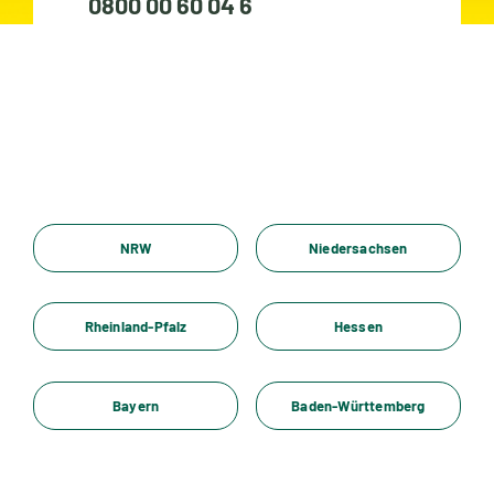
0800 00 60 04 6
Standorte
Jobs
Kontakt
NRW
Niedersachsen
Rheinland-Pfalz
Hessen
Bayern
Baden-Württemberg