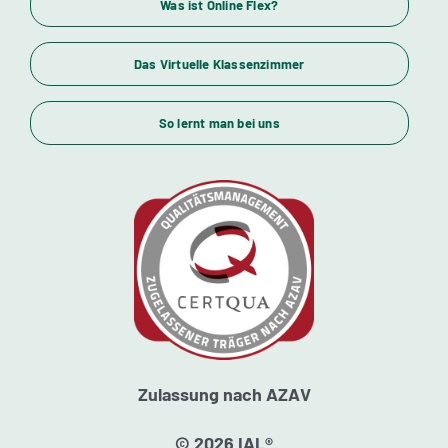
Wirtschaftsfachwirte und Industriemeister
Was ist Online Flex?
Das Virtuelle Klassenzimmer
Themenübersicht
So lernt man bei uns
Standorte
Kursstarts
Beratung
Zulassung nach AZAV
© 2026 IAL®