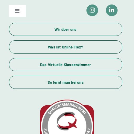
Toggle
Navigation
Unser Bildungsangebot
Wir über uns
Wirtschaftsfachwirte und Industriemeister
Was ist Online Flex?
Das Virtuelle Klassenzimmer
Themenübersicht
So lernt man bei uns
Standorte
Kursstarts
Beratung