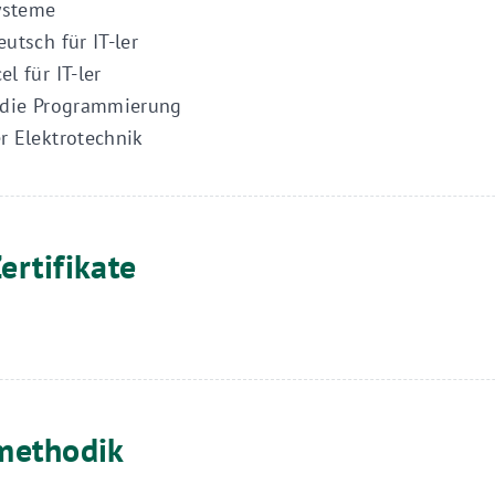
Systeme
utsch für IT-ler
l für IT-ler
 die Programmierung
r Elektrotechnik
ertifikate
methodik