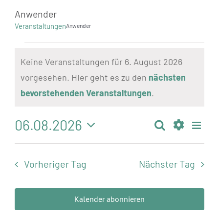
Standorte
Anwender
Veranstaltungen
Anwender
Jobs
Veranstaltungen
Kontakt
Keine Veranstaltungen für 6. August 2026
für
vorgesehen. Hier geht es zu den
nächsten
6.
Hinweis
bevorstehenden Veranstaltungen
.
August
2026
06.08.2026
Vera
Suche
Veranstalt
Tag
Ansi
Datum
Filter
Suche
Navi
wählen.
Anzeigen
und
Vorheriger Tag
Nächster Tag
Ansichten,
Navigation
Kalender abonnieren