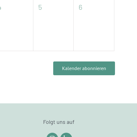
0
0
0
4
5
6
gen,
Veranstaltungen,
Veranstaltungen,
Veranstaltungen,
Kalender abonnieren
Folgt uns auf