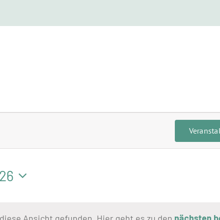
ngen
Veransta
026
diese Ansicht gefunden. Hier geht es zu den
nächsten b