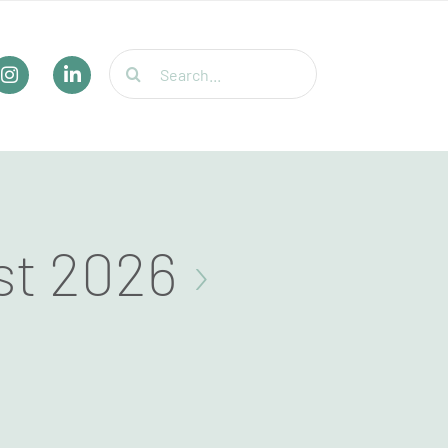
Suche
nach:
st 2026
›