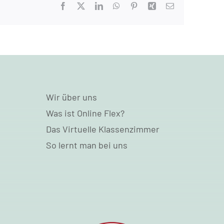
Facebook
X
LinkedIn
WhatsApp
Pinterest
Xing
E-
Mail
Wir über uns
Was ist Online Flex?
Das Virtuelle Klassenzimmer
So lernt man bei uns