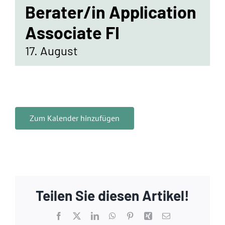
Standorte
Berater/in Application
Associate FI
Jobs
17. August
Kontakt
Zum Kalender hinzufügen
Teilen Sie diesen Artikel!
Facebook
X
LinkedIn
WhatsApp
Pinterest
Xing
E-
Mail