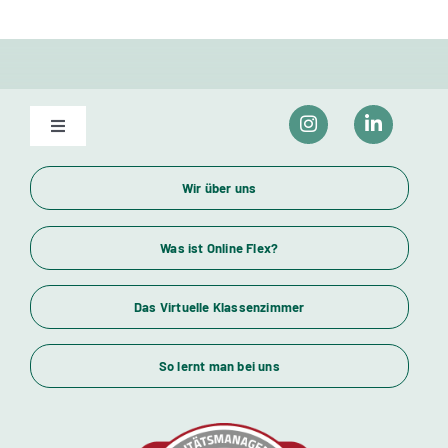
Toggle
Navigation
Unser Bildungsangebot
Wir über uns
Wirtschaftsfachwirte und Industriemeister
Was ist Online Flex?
Das Virtuelle Klassenzimmer
Themenübersicht
So lernt man bei uns
Standorte
Kursstarts