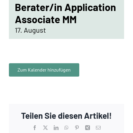
Standorte
Berater/in Application
Associate MM
Jobs
17. August
Kontakt
Zum Kalender hinzufügen
Teilen Sie diesen Artikel!
Facebook
X
LinkedIn
WhatsApp
Pinterest
Xing
E-
Mail