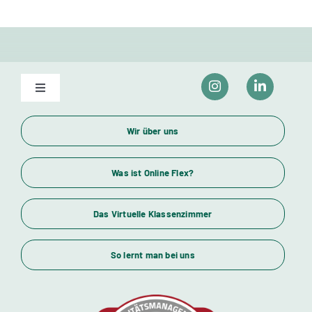
Toggle
Navigation
Unser Bildungsangebot
Wir über uns
Wirtschaftsfachwirte und Industriemeister
Was ist Online Flex?
Das Virtuelle Klassenzimmer
Themenübersicht
So lernt man bei uns
Standorte
Kursstarts