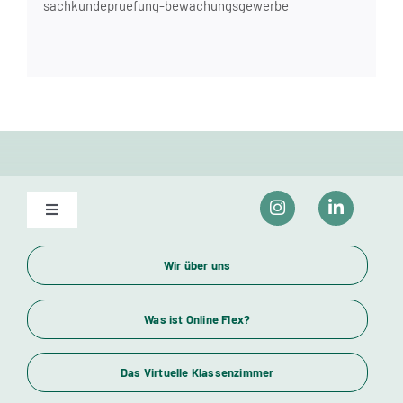
sachkundepruefung-bewachungsgewerbe
Toggle
Navigation
Unser Bildungsangebot
Wir über uns
Wirtschaftsfachwirte und Industriemeister
Was ist Online Flex?
Das Virtuelle Klassenzimmer
Themenübersicht