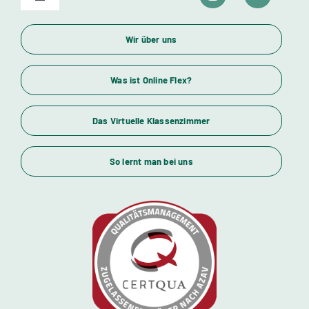
Toggle
Navigation
Unser Bildungsangebot
Wir über uns
Wirtschaftsfachwirte und Industriemeister
Was ist Online Flex?
Das Virtuelle Klassenzimmer
Themenübersicht
So lernt man bei uns
Standorte
Kursstarts
Beratung