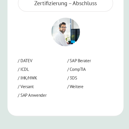
Zertifizierung – Abschluss
/
DATEV
/
SAP Berater
/
ICDL
/
CompTIA
/
IHK/HWK
/
3DS
/
Versant
/
Weitere
/
SAP Anwender