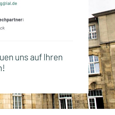
mg@ial.de
rechpartner:
eck
euen uns auf Ihren
h!