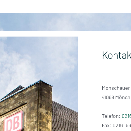
Kontak
Monschauer 
41068 Mönch
–
Telefon:
0216
Fax: 02161 56