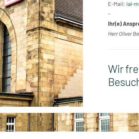
E-Mail:
ial-
–
Ihr(e) Ansp
Herr Oliver B
Wir fr
Besuc