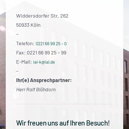
Widdersdorfer Str. 262
50933 Köln
–
Telefon:
0221 66 99 25 – 0
Fax: 0221 66 99 25 – 99
E-Mail:
ial-k@ial.de
–
Ihr(e) Ansprechpartner:
Herr Ralf Blöhdorn
Wir freuen uns auf Ihren Besuch!