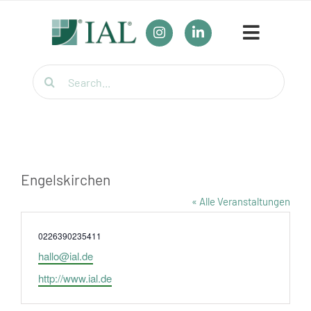
Zum
Inhalt
Toggle
springen
Navigat
Suche
Unser Bildun
nach:
Umschulung
Für Firmen
Engelskirchen
Wirtschaftsfa
« Alle Veranstaltungen
Telefon
0226390235411
Weiterbildung
Email
hallo@ial.de
Webseite
Themenübers
http://www.ial.de