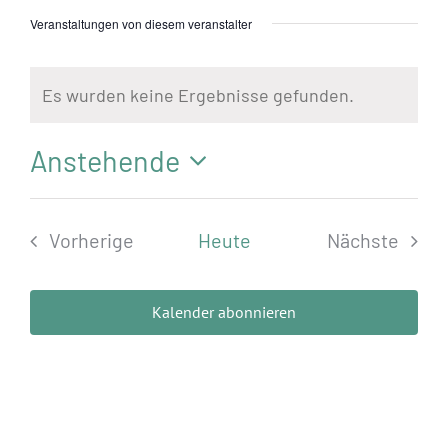
Standorte
Veranstaltungen von diesem veranstalter
Jobs
Es wurden keine Ergebnisse gefunden.
Hinweis
Kontakt
Anstehende
Datum
wählen.
Vorherige
Heute
Nächste
Veranstaltungen
Veransta
Kalender abonnieren