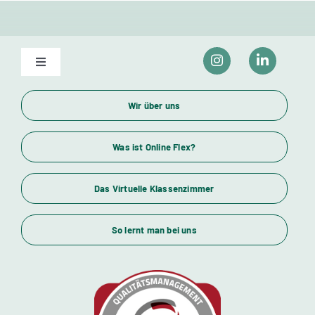
Toggle
Navigation
Unser Bildungsangebot
Wir über uns
Wirtschaftsfachwirte und Industriemeister
Was ist Online Flex?
Das Virtuelle Klassenzimmer
Themenübersicht
So lernt man bei uns
Standorte
Kursstarts