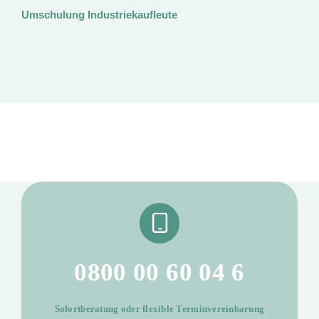
Umschulung Industriekaufleute
B
0800 00 60 04 6
Sofortberatung oder flexible Terminvereinbarung